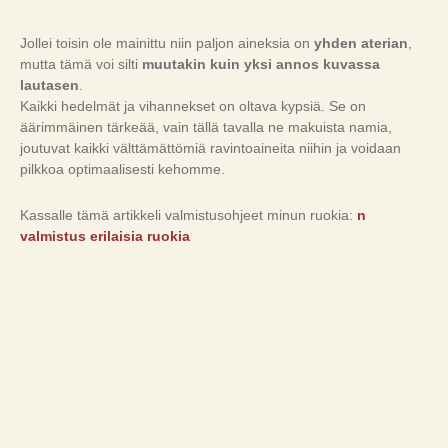
Jollei toisin ole mainittu niin paljon aineksia on
yhden aterian
,
mutta tämä voi silti
muutakin kuin yksi annos kuvassa
lautasen
.
Kaikki hedelmät ja vihannekset on oltava kypsiä. Se on
äärimmäinen tärkeää, vain tällä tavalla ne makuista namia,
joutuvat kaikki välttämättömiä ravintoaineita niihin ja voidaan
pilkkoa optimaalisesti kehomme.
Kassalle tämä artikkeli valmistusohjeet minun ruokia:
n
valmistus erilaisia ruokia