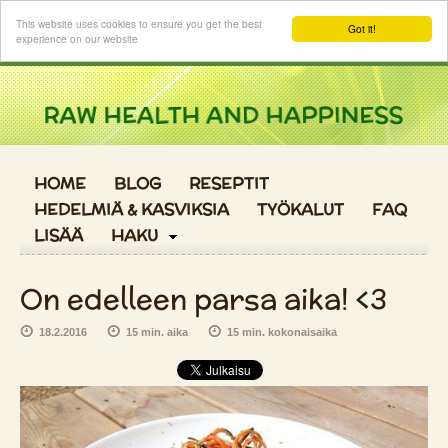
Kirjaudu sisään
This website uses cookies to ensure you get the best
Got it!
experience on our website
HOME
BLOG
RESEPTIT
HEDELMIÄ & KASVIKSIA
TYÖKALUT
FAQ
LISÄÄ
HAKU
On edelleen parsa aika! <3
18.2.2016
15 min. aika
15 min. kokonaisaika