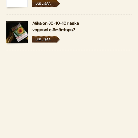
LUE LISÄÄ
Mikä on 80-10-10 raaka
vegaani elämäntapa?
LUE LISÄÄ
Durian - kuningas
hedelmät
LUE LISÄÄ
Ottaa yhteyttä
Copyright 2026 by
Patrizio Bekerle