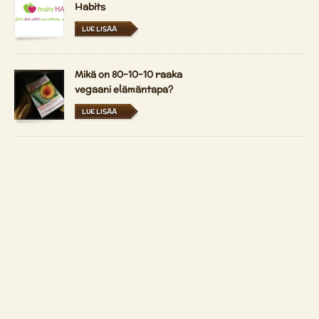
Habits
LUE LISÄÄ
Mikä on 80-10-10 raaka
vegaani elämäntapa?
LUE LISÄÄ
Durian - kuningas
hedelmät
LUE LISÄÄ
Ottaa yhteyttä
Copyright 2026 by
Patrizio Bekerle