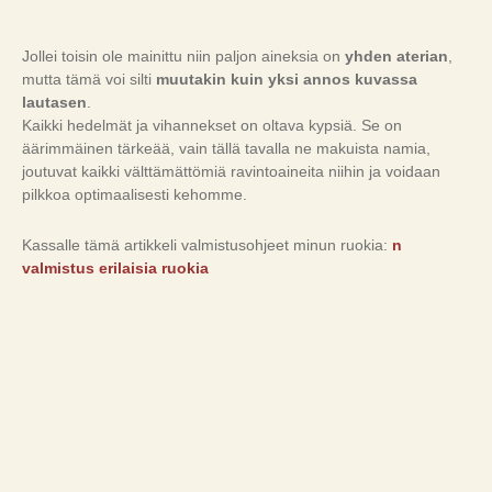
Jollei toisin ole mainittu niin paljon aineksia on
yhden aterian
,
mutta tämä voi silti
muutakin kuin yksi annos kuvassa
lautasen
.
Kaikki hedelmät ja vihannekset on oltava kypsiä. Se on
äärimmäinen tärkeää, vain tällä tavalla ne makuista namia,
joutuvat kaikki välttämättömiä ravintoaineita niihin ja voidaan
pilkkoa optimaalisesti kehomme.
Kassalle tämä artikkeli valmistusohjeet minun ruokia:
n
valmistus erilaisia ruokia