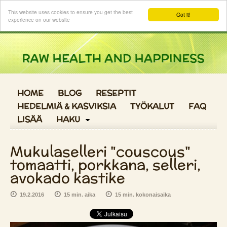
Kirjaudu sisään
This website uses cookies to ensure you get the best
Got it!
experience on our website
HOME
BLOG
RESEPTIT
HEDELMIÄ & KASVIKSIA
TYÖKALUT
FAQ
LISÄÄ
HAKU
Mukulaselleri "couscous"
tomaatti, porkkana, selleri,
avokado kastike
19.2.2016
15 min. aika
15 min. kokonaisaika