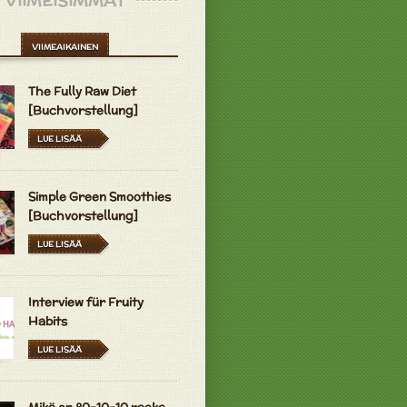
VIIMEISIMMÄT
VIIMEAIKAINEN
The Fully Raw Diet
[Buchvorstellung]
LUE LISÄÄ
Simple Green Smoothies
[Buchvorstellung]
LUE LISÄÄ
Interview für Fruity
Habits
LUE LISÄÄ