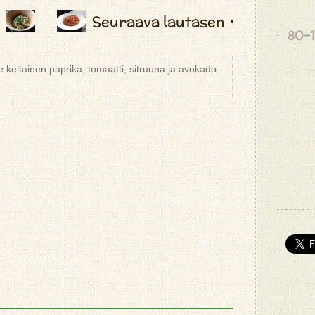
Seuraava lautasen
80-
e keltainen paprika, tomaatti, sitruuna ja avokado.