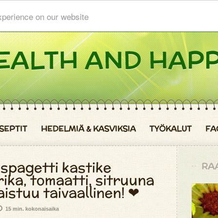
xperience on our website
SEPTIT
HEDELMIÄ & KASVIKSIA
TYÖKALUT
FA
spagetti kastike
RA
ika, tomaatti, sitruuna
istuu taivaallinen! ❤
15 min. kokonaisaika