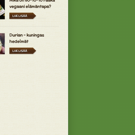
Mikä on 80-10-10 raaka
vegaani elämäntapa?
LUE LISÄÄ
Durian - kuningas
hedelmät
LUE LISÄÄ