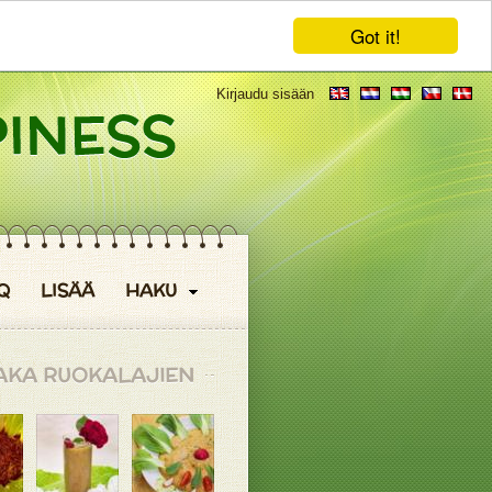
Got it!
Kirjaudu sisään
Q
LISÄÄ
HAKU
AKA RUOKALAJIEN