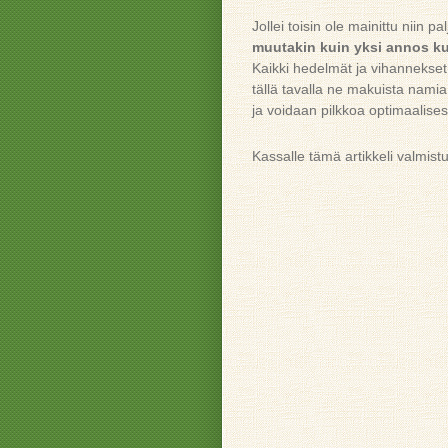
Jollei toisin ole mainittu niin p
muutakin kuin yksi annos k
Kaikki hedelmät ja vihannekset
tällä tavalla ne makuista namia,
ja voidaan pilkkoa optimaalise
Kassalle tämä artikkeli valmis