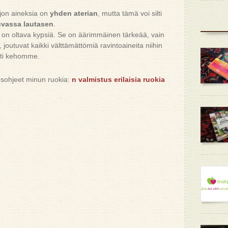
aljon aineksia on
yhden aterian
, mutta tämä voi silti
uvassa lautasen
.
 on oltava kypsiä. Se on äärimmäinen tärkeää, vain
 joutuvat kaikki välttämättömiä ravintoaineita niihin
sti kehomme.
tusohjeet minun ruokia:
n valmistus erilaisia ruokia