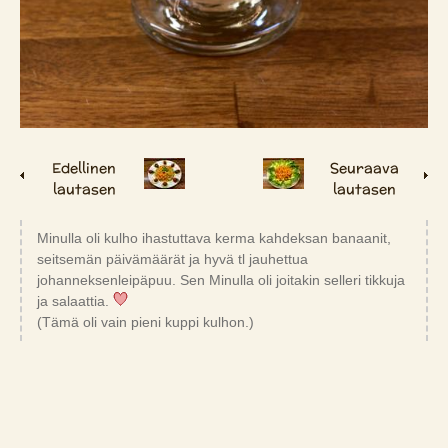
Edellinen
Seuraava
lautasen
lautasen
Minulla oli kulho ihastuttava kerma kahdeksan banaanit,
seitsemän päivämäärät ja hyvä tl jauhettua
johanneksenleipäpuu. Sen Minulla oli joitakin selleri tikkuja
ja salaattia.
(Tämä oli vain pieni kuppi kulhon.)