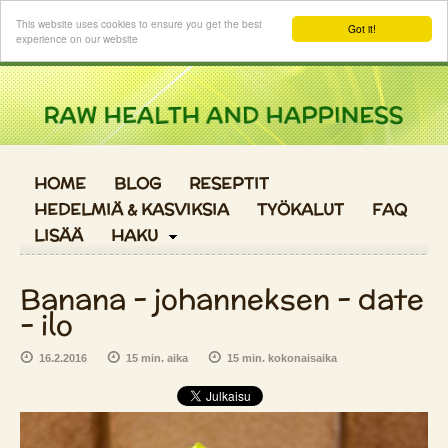
Kirjaudu sisään
This website uses cookies to ensure you get the best
Got it!
experience on our website
HOME
BLOG
RESEPTIT
HEDELMIÄ & KASVIKSIA
TYÖKALUT
FAQ
LISÄÄ
HAKU
Banana - johanneksen - date
- ilo
16.2.2016
15 min. aika
15 min. kokonaisaika