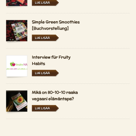
LUE LISÄÄ
Simple Green Smoothies
[Buchvorstellung]
LUE LISÄÄ
Interview für Fruity
Habits
LUE LISÄÄ
Mikä on 80-10-10 raaka
vegaani elämäntapa?
LUE LISÄÄ
Durian - kuningas
hedelmät