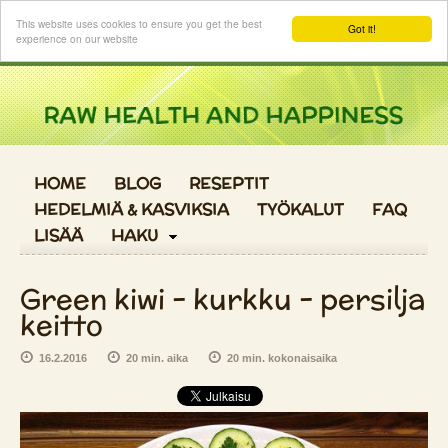
Kirjaudu sisään
This website uses cookies to ensure you get the best
Got it!
experience on our website
HOME
BLOG
RESEPTIT
HEDELMIÄ & KASVIKSIA
TYÖKALUT
FAQ
LISÄÄ
HAKU
Green kiwi - kurkku - persilja
keitto
16.2.2016
20 min. aika
20 min. kokonaisaika