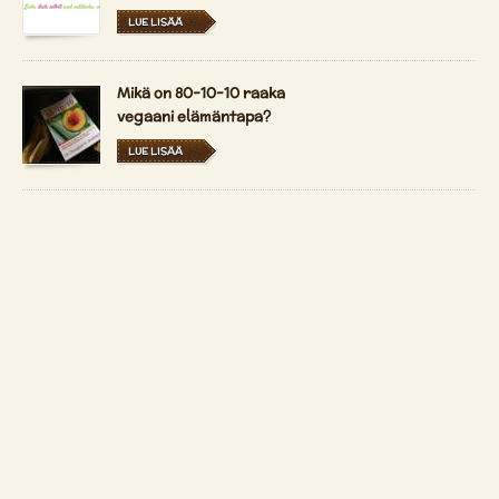
LUE LISÄÄ
Mikä on 80-10-10 raaka
vegaani elämäntapa?
LUE LISÄÄ
Durian - kuningas
hedelmät
LUE LISÄÄ
Copyright 2026 by
Patrizio Bekerle
Ottaa yhteyttä
Auf Deutsch anzeigen