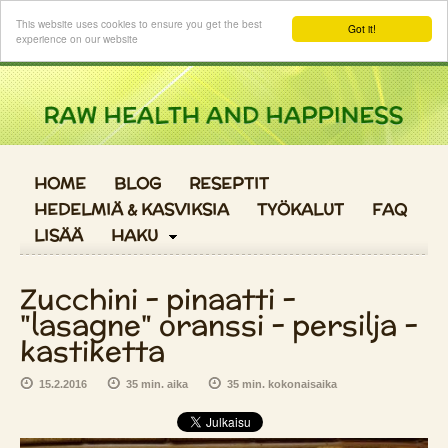
Kirjaudu sisään
This website uses cookies to ensure you get the best
Got it!
experience on our website
HOME
BLOG
RESEPTIT
HEDELMIÄ & KASVIKSIA
TYÖKALUT
FAQ
LISÄÄ
HAKU
Zucchini - pinaatti -
"lasagne" oranssi - persilja -
kastiketta
15.2.2016
35 min. aika
35 min. kokonaisaika