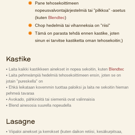
Pane tehosekoittimeen
nopeusvalvontajärjestelmiä tai "pilkkoa" -asetus
(kuten
Blendtec
)
Chop hedelmiä tai vihanneksia on "riisi"
Tämä on parasta tehdä ennen kastike, joten
sinun ei tarvitse kastiketta oman tehosekoitin;)
Kastike
• Laita kaikki kastikkeen ainekset in nopea sekoitin, kuten
Blendtec
• Laita pehmeämpiä hedelmiä tehosekoittimeen ensin, joten se on
jotain "pureskella" on
• Ehkä leikataan kovemmin tuottaa paloiksi ja laita ne sekoitin hieman
pehmeä tavaraa
• Avokado, pähkinöitä tai siemeniä ovat valinnaisia
• Blend ainesosia suurella nopeudella
Lasagne
• Viipaloi ainekset ja kerrokset (kuten daikon retiisi, kesäkurpitsaa,