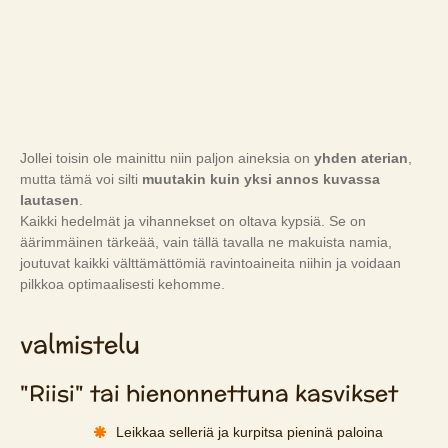
Jollei toisin ole mainittu niin paljon aineksia on
yhden aterian
,
mutta tämä voi silti
muutakin kuin yksi annos kuvassa
lautasen
.
Kaikki hedelmät ja vihannekset on oltava kypsiä. Se on
äärimmäinen tärkeää, vain tällä tavalla ne makuista namia,
joutuvat kaikki välttämättömiä ravintoaineita niihin ja voidaan
pilkkoa optimaalisesti kehomme.
valmistelu
"Riisi" tai hienonnettuna kasvikset
Leikkaa selleriä ja kurpitsa pieninä paloina