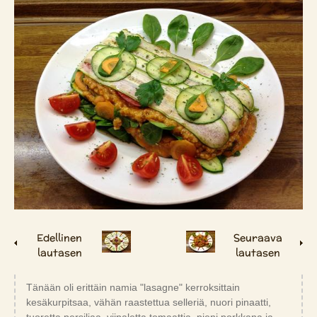
Edellinen
Seuraava
lautasen
lautasen
Tänään oli erittäin namia "lasagne" kerroksittain
kesäkurpitsaa, vähän raastettua selleriä, nuori pinaatti,
tuoretta persiljaa, viipaletta tomaattia, pieni porkkana ja