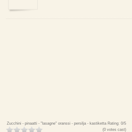
Zucchini - pinaatti - "lasagne" oranssi - persilja - kastiketta
Rating:
0
/5
(
0
votes cast)