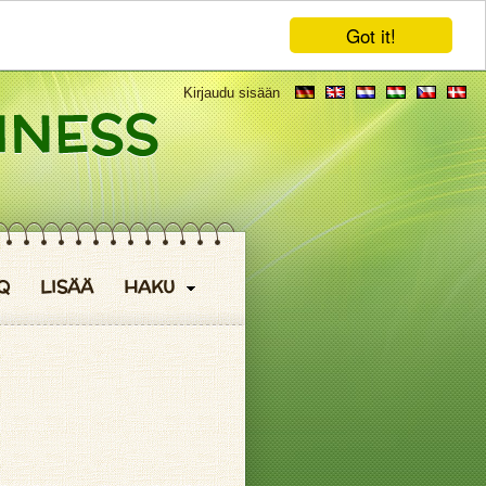
Got it!
Kirjaudu sisään
Q
LISÄÄ
HAKU