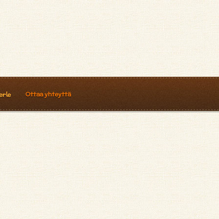
Ottaa yhteyttä
erle